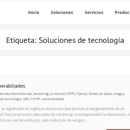
Inicio
Soluciones
Servicios
Produc
Etiqueta:
Soluciones de tecnología
nerabiliades
torias Interventorias
,
hardering
,
protocolo HTTPS
,
Pymes
,
Redes de datos
,
riesgos
,
 de tecnología
,
SSH
,
TCP/IP
,
vulnerabilidad
 significado en inglés),es el proceso que permite el aseguramiento de un
ad. Para un proceso adecuado de Hardering, es indispensable la eliminación, /
ertos sin uso Sin embargo, esta reducción de riesgos…