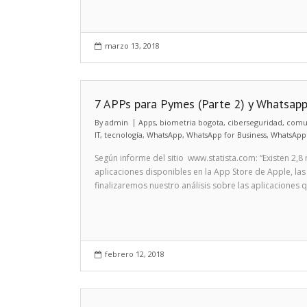
e
e
i
k
m
r
d
l
p
marzo 13, 2018
I
a
n
r
7 APPs para Pymes (Parte 2) y Whatsapp
t
By
admin
Apps
,
biometria bogota
,
ciberseguridad
,
comu
i
IT
,
tecnología
,
WhatsApp
,
WhatsApp for Business
,
WhatsApp 
r
Según informe del sitio www.statista.com: “Existen 2,8
aplicaciones disponibles en la App Store de Apple, las
finalizaremos nuestro análisis sobre las aplicacione
febrero 12, 2018