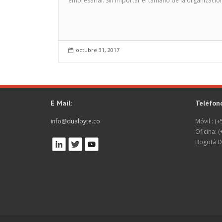
empresarial. Sin importar el tamaño de la organización
octubre 31, 2017
E Mail:
Teléfon
info@dualbyte.co
Móvil : (
Oficina: 
Bogotá D