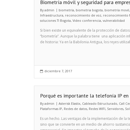
Biometría móvil y seguridad para empres
By
admin
biometría
,
biometria bogota
,
biometría movil
Infraestructura
,
reconocimiento de voz
,
reconocimiento f
soluciones TI Bogota
,
Video conferencia
,
vulnerabilidad
Si bien existe un equivalente de la protección de datos
“biometría”. Aunque la palabra tiene una aplicación i
de historia: Ya en la Babilonia Antigua, los reyes util
diciembre 7, 2017
Porqué es importante la telefonía IP en
By
admin
Asterisk Elastix
,
Cableado Estructurado
,
Call Ce
Plataformas IP
,
Redes de datos
,
Redes WIFI
,
Servidores
,
Sol
Es un hecho. Las ventajas de la implementación de la te
sino que se convierte en un medio de ahorro sustanci