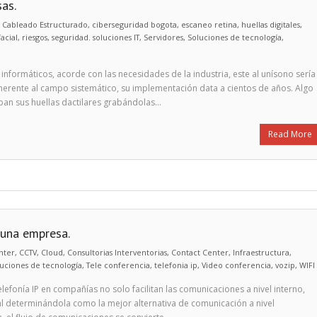
as.
,
Cableado Estructurado
,
ciberseguridad bogota
,
escaneo retina
,
huellas digitales
,
acial
,
riesgos
,
seguridad. soluciones IT
,
Servidores
,
Soluciones de tecnología
,
 informáticos, acorde con las necesidades de la industria, este al unísono sería
nherente al campo sistemático, su implementación data a cientos de años. Algo
izaban sus huellas dactilares grabándolas…
Read More
 una empresa.
nter
,
CCTV
,
Cloud
,
Consultorias Interventorias
,
Contact Center
,
Infraestructura
,
uciones de tecnología
,
Tele conferencia
,
telefonia ip
,
Video conferencia
,
vozip
,
WIFI
lefonía IP en compañías no solo facilitan las comunicaciones a nivel interno,
al determinándola como la mejor alternativa de comunicación a nivel