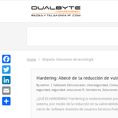
Skip
to
content
Home
/
Etiqueta:
Soluciones de tecnología
F
a
Hardering: Abecé de la reducción de vul
T
c
By
admin
Cableado Estructurado
,
ciberseguridad
,
Consul
w
L
seguridad
,
seguridad. soluciones IT
,
Servidores
,
Soluciones
e
i
i
¿QUÉ ES HARDENING? Hardering (o endurecimento por su
E
b
t
sistema, por medio de la reducción en su vulnerabilid
n
m
cierre de: Software Sesiones de usuarios Servicios Pu
o
C
t
k
a
o
o