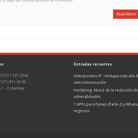
, el flujo de comunicaciones se convierte…
Read More
os:
Entradas recientes
+57) 311 221 2542
Videoportero IP : Ventajas más allá d
(+571) 811 80 65
intercomunicación
.C – Colombia
Hardering: Abecé de la reducción de
vulnerabiliades
7 APPs para Pymes (Parte 2) y What
negocios