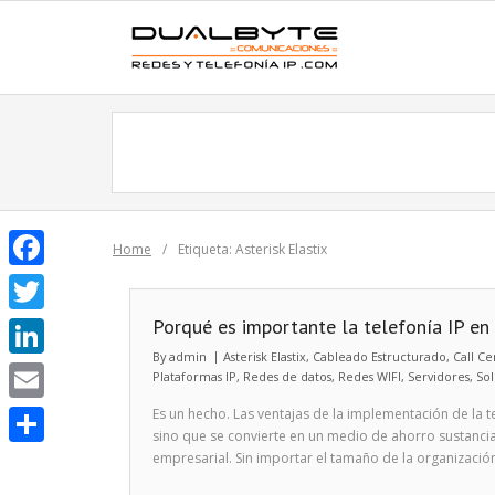
Skip
to
content
Home
/
Etiqueta:
Asterisk Elastix
F
a
Porqué es importante la telefonía IP en
T
c
By
admin
Asterisk Elastix
,
Cableado Estructurado
,
Call Ce
w
L
Plataformas IP
,
Redes de datos
,
Redes WIFI
,
Servidores
,
Sol
e
i
i
Es un hecho. Las ventajas de la implementación de la te
E
b
t
sino que se convierte en un medio de ahorro sustanci
n
m
empresarial. Sin importar el tamaño de la organización
o
C
t
k
a
o
o