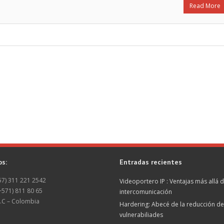
Read More
os:
Entradas recientes
+57) 311 221 2542
Videoportero IP : Ventajas más allá d
(+571) 811 80 65
intercomunicación
.C – Colombia
Hardering: Abecé de la reducción de
vulnerabiliades