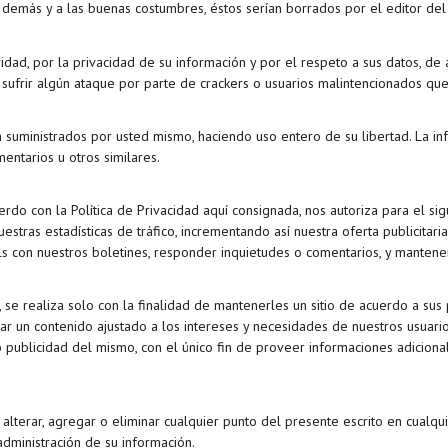
 demás y a las buenas costumbres, éstos serían borrados por el editor del 
dad, por la privacidad de su información y por el respeto a sus datos, de a
ufrir algún ataque por parte de crackers o usuarios malintencionados que 
n suministrados por usted mismo, haciendo uso entero de su libertad. La 
entarios u otros similares.
do con la Política de Privacidad aquí consignada, nos autoriza para el sig
estras estadísticas de tráfico, incrementando así nuestra oferta publicitari
mails con nuestros boletines, responder inquietudes o comentarios, y manten
io, se realiza solo con la finalidad de mantenerles un sitio de acuerdo a s
regar un contenido ajustado a los intereses y necesidades de nuestros usuar
publicidad del mismo, con el único fin de proveer informaciones adiciona
r, alterar, agregar o eliminar cualquier punto del presente escrito en cual
ministración de su información.