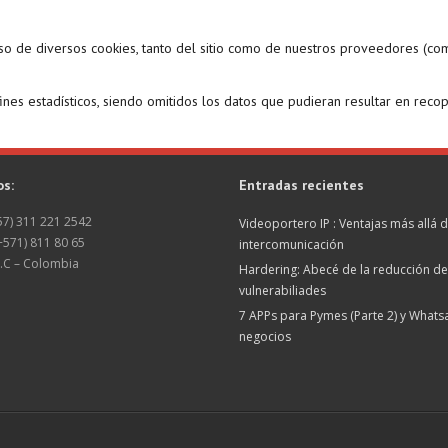
uso de diversos cookies, tanto del sitio como de nuestros proveedores (co
es estadísticos, siendo omitidos los datos que pudieran resultar en recop
os:
Entradas recientes
+57) 311 221 2542
Videoportero IP : Ventajas más allá d
(+571) 811 80 65
intercomunicación
.C – Colombia
Hardering: Abecé de la reducción de
vulnerabiliades
7 APPs para Pymes (Parte 2) y What
negocios