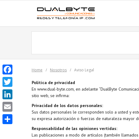
Skip
to
content
Home
/
Nosotros
/
Aviso Legal
F
Política de privacidad
En www.dual-byte.com, en adelante “DualByte Comunicacion
a
T
sitio web, se infirma:
c
w
L
Privacidad de los datos personales:
e
i
Sus datos personales le corresponden solo a usted y este
i
E
su expresa autorización o fuerzas de naturaleza mayor de
b
t
n
m
Responsabilidad de las opiniones vertidas:
o
C
t
k
Las publicaciones a modo de artículos (también llamados p
a
o
o