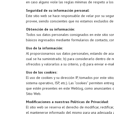
e
en caso alguno viole las reglas mínimas de respeto a los
e
i
k
m
r
Seguridad de su información personal:
d
l
Este sitio web se hace responsable de velar por su seguri
p
I
provee, siendo conscientes que no estamos excluidos de s
a
n
Obtención de su información:
r
Todos sus datos personales consignados en este sitio so
básicos ingresados mediante formularios de contacto, com
t
Uso de la información:
i
Al proporcionarnos sus datos personales, estando de acuer
r
cual se ha suministrado; b) para considerarlo dentro de nu
ofrecidos y valorarlos a su criterio, y d) para enviar e-
Uso de los cookies:
El uso de cookies y su dirección IP, tomados por este sit
sistema operativo, ISP, etc.). Las “cookies” permiten ent
que estén presentes en este Weblog, como anunciantes o 
Sitio Web.
Modificaciones a nuestras Políticas de Privacidad:
El sitio web se reserva el derecho de modificar, rectifica
el mantenerse informado del mismo para una adecuada ad